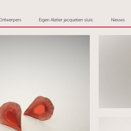
Ontwerpers
Eigen Atelier jacquelien sluis:
Nieuws
Uw bestel
Plaats hier uw be
opmerking aan 
We handelen de be
We leggen het
We nemen cont
Het product 
Interesse in meer
voegen ze dan voo
Is er haast gebo