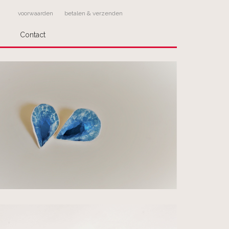
voorwaarden
betalen & verzenden
Contact
ling
stelling!
Geef bij meerdere keuzes bij
om welk werk het gaat.
stelling dan als volgt af:
 sieraad apart
act op over de wijze van verzenden en betaling
wordt door ons verzonden!
dere sieraden? Deze kunt u los bestellen, wij
r u bij elkaar.
den probeer dan telefonisch contact met Pluimage