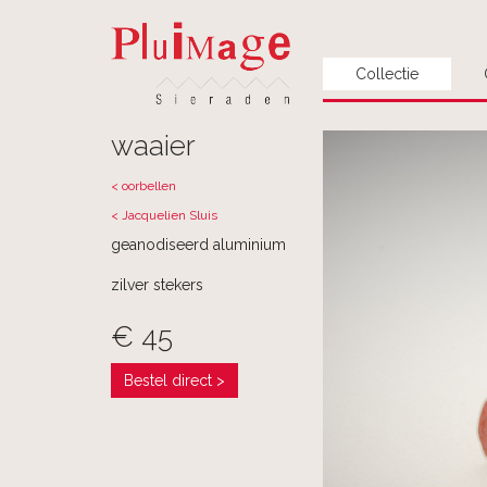
Collectie
waaier
< oorbellen
< Jacquelien Sluis
geanodiseerd aluminium
zilver stekers
€ 45
Bestel direct >