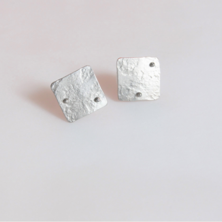
We handelen de bestelling dan als volgt af:
We leggen het sieraad apart
We nemen contact op over de wijze van verzenden en
betaling
Het product wordt door ons verzonden!
Interesse in meerdere sieraden? Deze kunt u los bestellen,
wij voegen ze dan voor u bij elkaar.
Is er haast geboden probeer dan telefonisch contact met
Pluimage op te nemen.