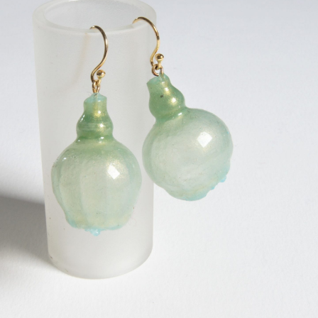
opmerking aan om welk werk het gaat.
We handelen de bestelling dan als volgt af:
We leggen het sieraad apart
We nemen contact op over de wijze van verzenden en
betaling
Het product wordt door ons verzonden!
Interesse in meerdere sieraden? Deze kunt u los bestellen,
wij voegen ze dan voor u bij elkaar.
Is er haast geboden probeer dan telefonisch contact met
Pluimage op te nemen.