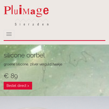
Toggle
navigation
silicone oorbel
groene silicone, zilver verguld haakje
€ 89
Bestel direct >
Uw bestelling
Plaats hier uw bestelling!
Geef bij meerdere keuzes bij