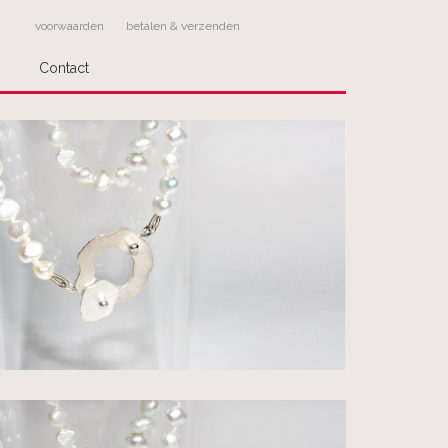
voorwaarden
betalen & verzenden
Contact
ling
stelling!
Geef bij meerdere keuzes bij
om welk werk het gaat.
stelling dan als volgt af:
 sieraad apart
act op over de wijze van verzenden en betaling
wordt door ons verzonden!
dere sieraden? Deze kunt u los bestellen, wij
r u bij elkaar.
den probeer dan telefonisch contact met Pluimage