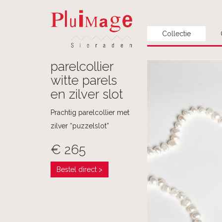
Collectie
parelcollier
witte parels
en zilver slot
Prachtig parelcollier met
zilver “puzzelslot”
€ 265
Bestel direct >