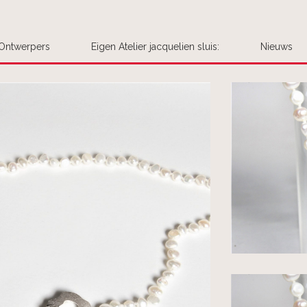
Ontwerpers
Eigen Atelier jacquelien sluis:
Nieuws
Uw bestel
Plaats hier uw be
opmerking aan 
We handelen de be
We leggen het
We nemen cont
Het product 
Interesse in meer
voegen ze dan voo
Is er haast gebo