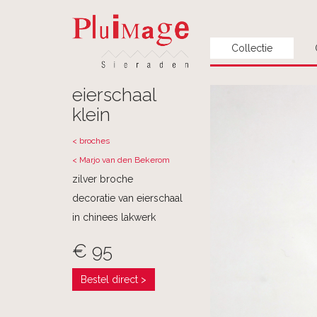
Collectie
eierschaal
klein
< broches
< Marjo van den Bekerom
zilver broche
decoratie van eierschaal
in chinees lakwerk
€ 95
Bestel direct >