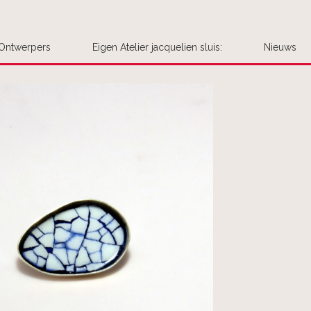
Ontwerpers
Eigen Atelier jacquelien sluis:
Nieuws
Uw bestel
Plaats hier uw be
opmerking aan 
We handelen de be
We leggen het
We nemen cont
Het product 
Interesse in meer
voegen ze dan voo
Is er haast gebo