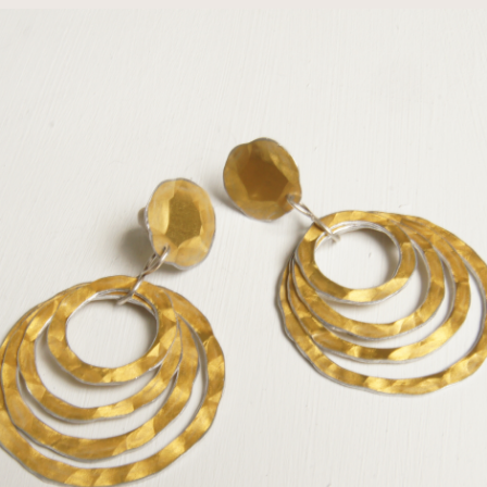
Uw bestelling
Plaats hier uw bestelling!
Geef bij meerdere keuzes bij
opmerking aan om welk werk het gaat.
We handelen de bestelling dan als volgt af:
We leggen het sieraad apart
We nemen contact op over de wijze van verzenden en
betaling
Het product wordt door ons verzonden!
Interesse in meerdere sieraden? Deze kunt u los bestellen,
wij voegen ze dan voor u bij elkaar.
Is er haast geboden probeer dan telefonisch contact met
Pluimage op te nemen.