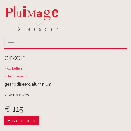
Toggle
navigation
cirkels
< oorbellen
< Jacquelien Sluis
geanodiseerd aluminium
zilver stekers
€ 115
Bestel direct >