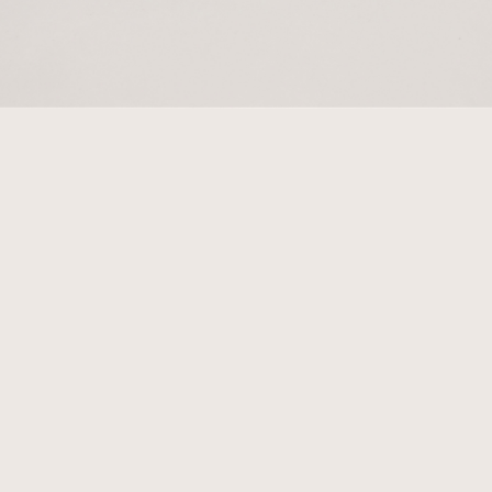
Copyright
Pluimage
| Ontwerp & realisatie: XS.Digital | Sieraden, tassen en
trouwringen in Groningen | Fotografie: van den Bekerom
Onze sieraden
Ringen
Oorbellen
Facebook
Instagram