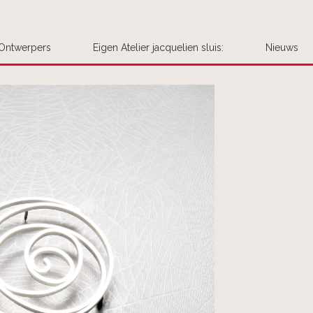
Ontwerpers
Eigen Atelier jacquelien sluis:
Nieuws
Uw bestel
Plaats hier uw be
opmerking aan 
We handelen de be
We leggen het
We nemen cont
Het product 
Interesse in meer
voegen ze dan voo
Is er haast gebo