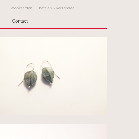
voorwaarden
betalen & verzenden
Contact
ling
stelling!
Geef bij meerdere keuzes bij
om welk werk het gaat.
stelling dan als volgt af:
 sieraad apart
act op over de wijze van verzenden en betaling
wordt door ons verzonden!
dere sieraden? Deze kunt u los bestellen, wij
r u bij elkaar.
den probeer dan telefonisch contact met Pluimage