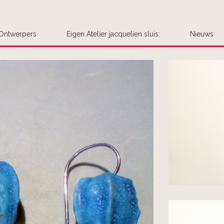
Ontwerpers
Eigen Atelier jacquelien sluis:
Nieuws
Uw bestel
Plaats hier uw be
opmerking aan 
We handelen de be
We leggen het
We nemen cont
Het product 
Interesse in meer
voegen ze dan voo
Is er haast gebo